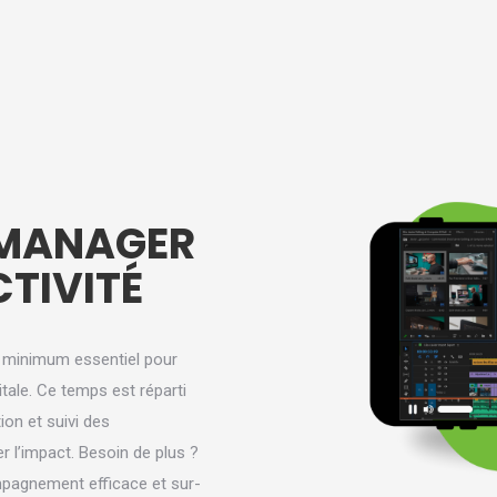
 MANAGER
CTIVITÉ
n minimum essentiel pour
itale. Ce temps est réparti
ion et suivi des
 l’impact. Besoin de plus ?
mpagnement efficace et sur-