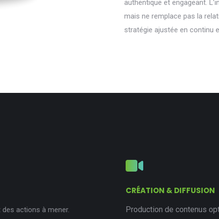
authentique et engageant. L’i
mais ne remplace pas la rela
stratégie ajustée en continu e
CRÉATION & DIFFUSION
Production de contenus opti
et des actions à mener.