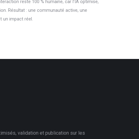
nteraction reste 100 % humaine, car l’IA optimise,
tion. Résultat : une communauté active, une
t un impact réel.
misés, validation et publication sur les