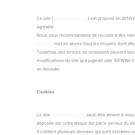
Ce site (
www.idewan.com
) est proposé en différ
agréable.
Nous vous recommandons de recourir à des navi
IDEWAN
met en œuvre tous les moyens dont elle di
Toutefois, des erreurs ou omissions peuvent surve
modifications du site qu’il jugerait utile. IDEWAN 
en découler.
Cookies
:
Le site
www.idewan.com
peut-être amené à vous d
déposée sur votre disque dur par le serveur du sit
Il contient plusieurs données qui sont stockées su