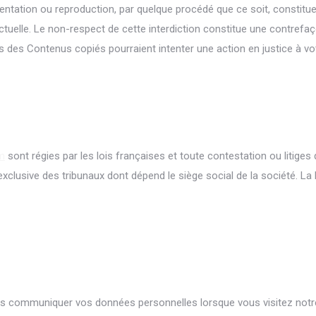
entation ou reproduction, par quelque procédé que ce soit, constitu
ectuelle. Le non-respect de cette interdiction constitue une contrefaç
es des Contenus copiés pourraient intenter une action en justice à vo
m
sont régies par les lois françaises et toute contestation ou litiges q
exclusive des tribunaux dont dépend le siège social de la société. La
us communiquer vos données personnelles lorsque vous visitez notre