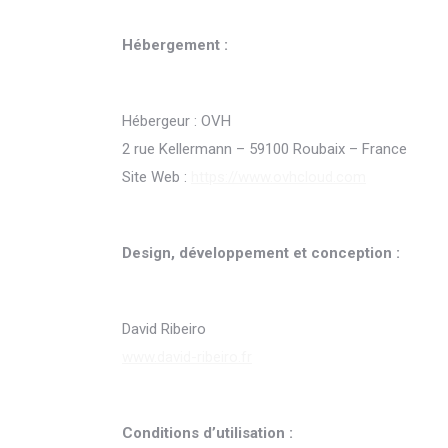
Hébergement :
Hébergeur : OVH
2 rue Kellermann – 59100 Roubaix – France
Site Web :
https://www.ovhcloud.com
Design, développement
et conception :
David Ribeiro
www.david-ribeiro.fr
Conditions d’utilisation :