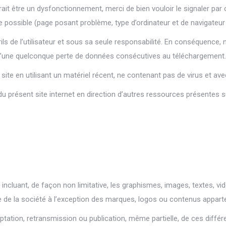
ait être un dysfonctionnement, merci de bien vouloir le signaler par c
e possible (page posant problème, type d’ordinateur et de navigateur u
ils de l’utilisateur et sous sa seule responsabilité. En conséquence,
u d’une quelconque perte de données consécutives au téléchargement.
u site en utilisant un matériel récent, ne contenant pas de virus et a
u présent site internet en direction d’autres ressources présentes s
, incluant, de façon non limitative, les graphismes, images, textes, vi
e de la société à l’exception des marques, logos ou contenus appart
aptation, retransmission ou publication, même partielle, de ces diffé