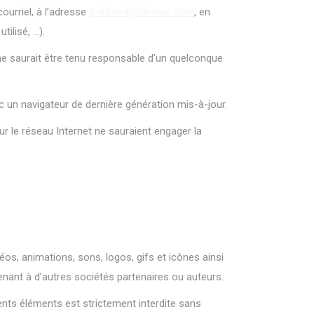
ourriel, à l’adresse
p.dubord@idewan.com
, en
tilisé, …).
 ne saurait être tenu responsable d’un quelconque
vec un navigateur de dernière génération mis-à-jour.
ur le réseau Internet ne sauraient engager la
déos, animations, sons, logos, gifs et icônes ainsi
enant à d’autres sociétés partenaires ou auteurs.
rents éléments est strictement interdite sans